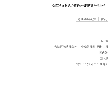
·
浙江省文联党组书记处书记蒋建东任主任
总共261条记录
首页
返回
大陆区域法律顾问： 李成繁律师 周树生
国内测评区
国际测
地址：北京市昌平区育知东