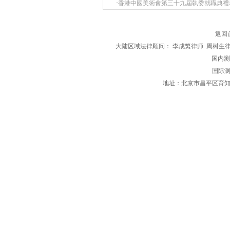
·
香港中國美術會第三十九屆執委就職典禮
返回
大陆区域法律顾问： 李成繁律师 周树生
国内测评区
国际测
地址：北京市昌平区育知东