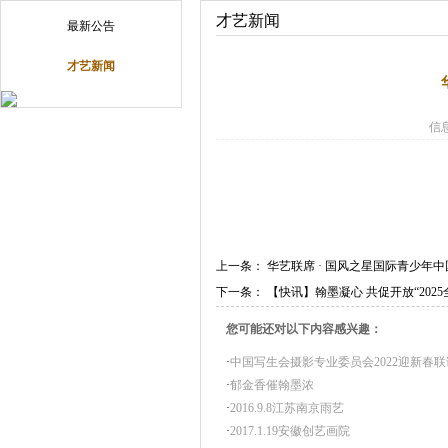
才艺新闻
最新公告
才艺新闻
信
上一条：
华艺联席 · 国风之星国际青少年
下一条：
【快讯】翰墨凝心 共促开放“20
您可能还对以下内容感兴趣：
·
中国写生会摄影专业委员会2022迎新春
·
郁金香催翰墨浓
·
2016.9.8江苏南京雨艺
·
2017.1.19安徽创艺画院