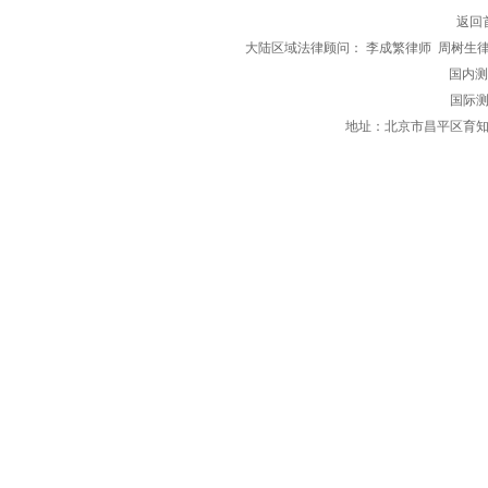
返回
大陆区域法律顾问： 李成繁律师 周树生
国内测评区
国际测
地址：北京市昌平区育知东