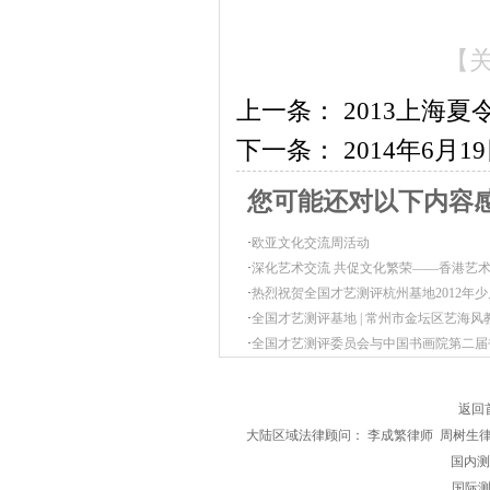
【
上一条：
2013上海夏
下一条：
2014年6
您可能还对以下内容
·
欧亚文化交流周活动
·
深化艺术交流 共促文化繁荣——香港艺
·
热烈祝贺全国才艺测评杭州基地2012年
·
全国才艺测评基地 | 常州市金坛区艺海风
·
全国才艺测评委员会与中国书画院第二届
返回
大陆区域法律顾问： 李成繁律师 周树生
国内测评区
国际测