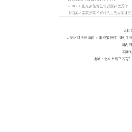
·
2018.7.11山东莱芜彩艺培训测评优秀作
·
中国美术学院原院长肖峰先生为全国才艺
返回
大陆区域法律顾问： 李成繁律师 周树生
国内测评区
国际测
地址：北京市昌平区育知东