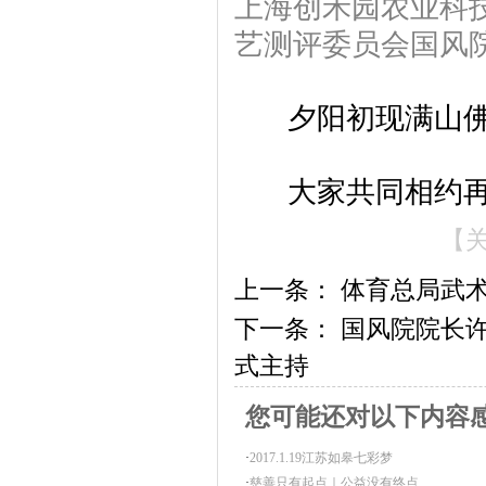
上海创禾园农业科
艺测评委员会国风
夕阳初现满山佛
大家共同相约再
【
上一条：
体育总局武
下一条：
国风院院长
式主持
您可能还对以下内容
·
2017.1.19江苏如皋七彩梦
·
慈善只有起点｜公益没有终点