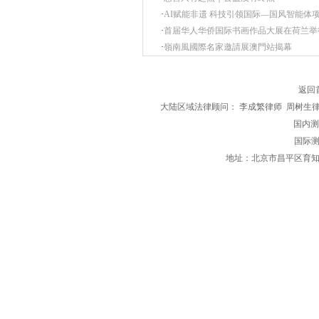
·
AI赋能非遗 科技引领国际—国风智能体
·
首届华人华侨国际书画作品大展在荷兰举
·
嶺南風國際名家邀請展澳門站揭幕
返回
大陆区域法律顾问： 李成繁律师 周树生
国内测评区
国际测
地址：北京市昌平区育知东