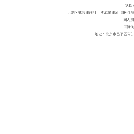
返回
大陆区域法律顾问： 李成繁律师 周树生
国内测评区
国际测
地址：北京市昌平区育知东